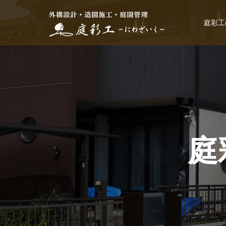
庭彩工
庭