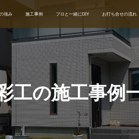
の強み
施工事例
プロと一緒にDIY
お打ち合せの流れ
彩
工
の
施
工
事
例