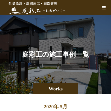
庭
彩
工
の
施
工
事
例
一
覧
Works
2020年 5月