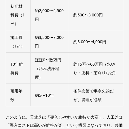
初期材
約2,000〜4,500
料費（1
約500〜3,000円
円
㎡）
施工費
約3,500〜7,000
約3,000〜4,000円
（1㎡）
円
ほぼ0〜数万円
10年維
約15万〜60万円（水や
（汚れ洗浄程
持費
り・肥料・芝刈りなど）
度）
耐用年
条件次第で半永久的だ
約5〜10年
数
が、管理が必須
このように、天然芝は「導入しやすいが維持が大変」、人工芝は
「導入コストは高いが維持が楽」という構図になっており、共働