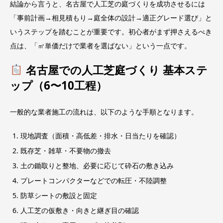
結論から言うと、名古屋で人工芝の庭づくりを成功させるには
「事前計画→相見積もり→庭全体の設計→適正グレード選び」と
いうステップを踏むことが重要です。初心者がまず押さえるべき
点は、「㎡単価だけで業者を選ばない」という一点です。
名古屋での人工芝庭づくり 基本ステ
ップ（6〜10工程）
一般的な業者施工の流れは、以下のような手順となります。
現地調査（面積・高低差・排水・日当たりを確認）
既存芝・雑草・不要物の撤去
土の鋤取りと整地、必要に応じて砕石の敷き込み
プレートコンパクターなどでの転圧・不陸調整
防草シートの敷設と固定
人工芝の仮敷き・向きと継ぎ目の確認