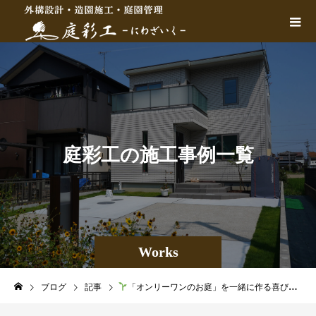
庭
彩
工
の
施
工
事
例
一
覧
Works
ブログ
記事
「オンリーワンのお庭」を一緒に作る喜び：参加型庭づくりの魅力とプロセス