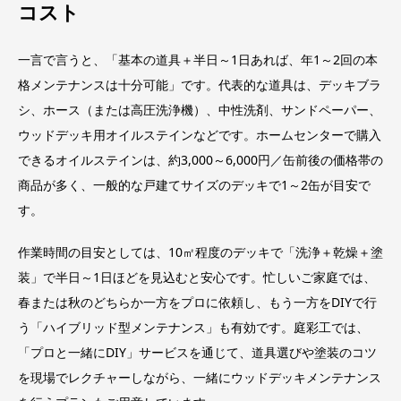
コスト
一言で言うと、「基本の道具＋半日～1日あれば、年1～2回の本
格メンテナンスは十分可能」です。代表的な道具は、デッキブラ
シ、ホース（または高圧洗浄機）、中性洗剤、サンドペーパー、
ウッドデッキ用オイルステインなどです。ホームセンターで購入
できるオイルステインは、約3,000～6,000円／缶前後の価格帯の
商品が多く、一般的な戸建てサイズのデッキで1～2缶が目安で
す。
作業時間の目安としては、10㎡程度のデッキで「洗浄＋乾燥＋塗
装」で半日～1日ほどを見込むと安心です。忙しいご家庭では、
春または秋のどちらか一方をプロに依頼し、もう一方をDIYで行
う「ハイブリッド型メンテナンス」も有効です。庭彩工では、
「プロと一緒にDIY」サービスを通じて、道具選びや塗装のコツ
を現場でレクチャーしながら、一緒にウッドデッキメンテナンス