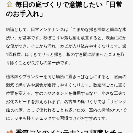
毎日の庭づくりで意識したい「日常
のお手入れ」
結論として、日常メンテナンスは「こまめな掃き掃除と簡単な水
洗い」が基本です。砂ぼこりや落ち葉を放置すると、表面に細か
な傷がつき、そこから汚れ・カビが入り込みやすくなります。週
1回程度、ほうきでサッと掃き、板のすき間に詰まったゴミを取
り除くことが長持ちの第一歩です。
植木鉢やプランターを同じ場所に置きっぱなしにすると、底面の
湿気で黒ずみや腐食が進行しやすくなります。数週間ごとに置く
位置を変える、すのこやスタンドを併用するなど、小さな工夫で
劣化スピードを抑えられます。名古屋の庭づくりでは「リビング
延長の床」として使われることも多いため、室内の掃除のついで
にデッキも軽くチェックする習慣づけがおすすめです。
季節ごとのメンテナンス頻度とチェ