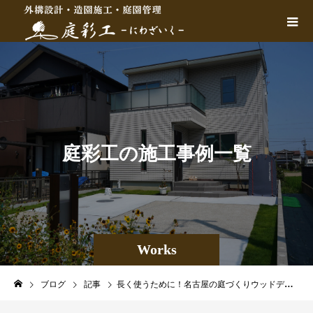
庭
彩
工
の
施
工
事
例
一
覧
Works
ブログ
記事
長く使うために！名古屋の庭づくりウッドデッキのメンテナンス注意点