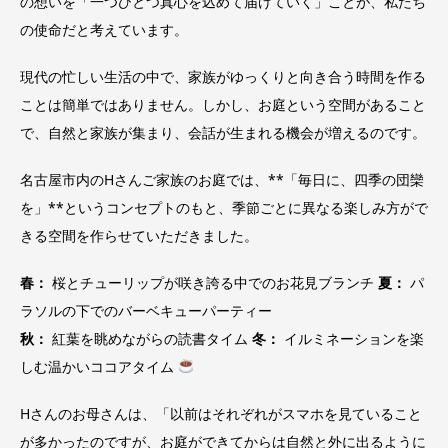
の想いを「一つひとつ真心を込めて届けていく」ことが、私たち
の使命だと考えています。
現代の忙しい生活の中で、家族がゆっくりと向き合う時間を作る
ことは簡単ではありません。しかし、お庭という空間があること
で、自然と家族が集まり、会話が生まれる機会が増えるのです。
名古屋市内のHさんご家族のお庭では、**「毎日に、四季の団欒
を」**というコンセプトのもと、季節ごとに異なる楽しみ方がで
きる空間を作らせていただきました。
春：
桜とチューリップが咲き誇る中でのお花見ブランチ
夏：
パ
ラソルの下でのバーベキューパーティー
秋：
紅葉を眺めながらの読書タイム
冬：
イルミネーションを楽
しむ温かいココアタイム
Hさんのお母さんは、「以前はそれぞれがスマホを見ていること
が多かったのですが、お庭ができてからは自然と外に出るように