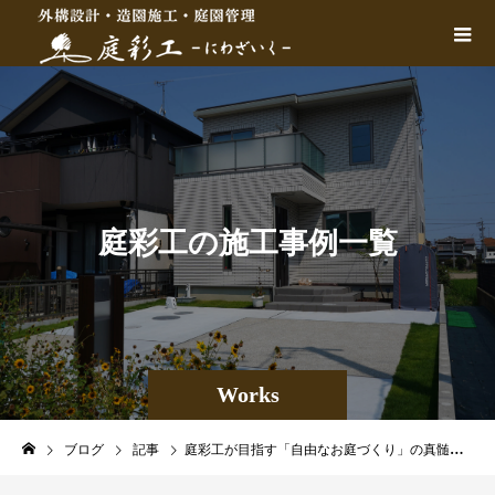
庭
彩
工
の
施
工
事
例
一
覧
Works
ブログ
記事
庭彩工が目指す「自由なお庭づくり」の真髄とは？