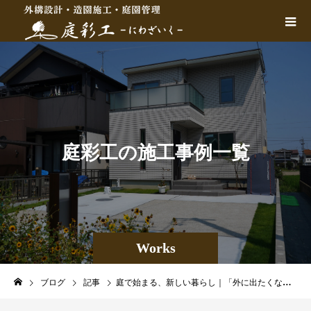
庭
彩
工
の
施
工
事
例
一
覧
Works
ブログ
記事
庭で始まる、新しい暮らし｜「外に出たくなる家」をつくる方法