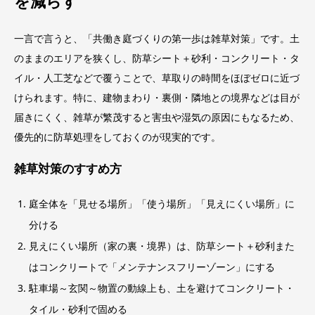
を減らす
一言で言うと、「共働き庭づくりの第一歩は雑草対策」です。土
のままのエリアを狭くし、防草シート＋砂利・コンクリート・タ
イル・人工芝などで覆うことで、草取りの時間をほぼゼロに近づ
けられます。特に、建物まわり・裏側・隣地との境界などは目が
届きにくく、雑草が繁茂すると害虫や湿気の原因にもなるため、
優先的に防草処理をしておくのが現実的です。
雑草対策のすすめ方
庭全体を「見せる場所」「使う場所」「見えにくい場所」に
分ける
見えにくい場所（家の裏・境界）は、防草シート＋砂利また
はコンクリートで「メンテナンスフリーゾーン」にする
駐車場～玄関～物置の動線上も、土を避けてコンクリート・
タイル・砂利で固める