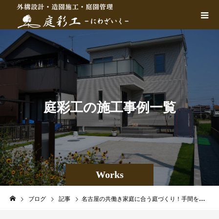
庭
彩
工
の
施
工
事
例
一
覧
Works
ブログ
記事
名古屋の共働き家庭に合う庭づくり！手間を減らす外構設計の考え方