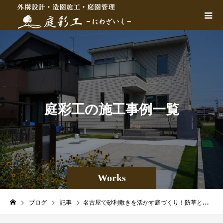
庭
彩
工
の
施
工
事
例
一
覧
Works
ブログ
記事
名古屋で砂利敷きを活かす庭づくり！防草と見た目を両立する選び方