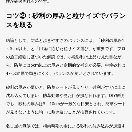
性が確保されるのです。
コツ②：砂利の厚みと粒サイズでバラン
スを取る
結論として、防草と歩きやすさのバランスには、「砂利の厚み4
～5cm以上」と「用途に応じた粒サイズ選び」が重要です。プロ
の施工経験に基づいた解説では、小粒砂利は上品な見た目なが
ら、防草には5cm以上の厚みと定期的な補充が必要、中粒砂利は
4～5cm厚で動きにくく、バランスが良いとされています。
砂利の厚みが薄いと、防草シートが見えたり、砂利がすぐに土に
沈み込んでしまい、防草効果や見た目が損なわれます。DIY解説
でも、砂利の厚みは5～10cmが一般的な目安とされ、防草シート
が見えないように均一に敷き込むことが推奨されています。
名古屋の気候では、梅雨時期の雨による砂利の沈み込みが加速す