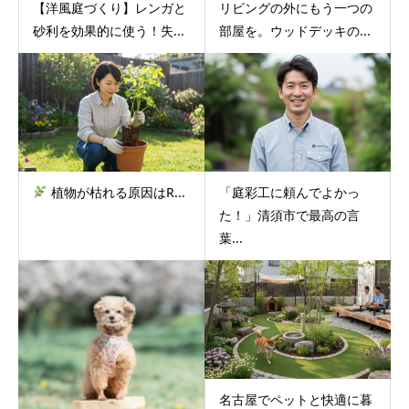
【洋風庭づくり】レンガと
リビングの外にもう一つの
砂利を効果的に使う！失...
部屋を。ウッドデッキの...
植物が枯れる原因はR...
「庭彩工に頼んでよかっ
た！」清須市で最高の言
葉...
名古屋でペットと快適に暮