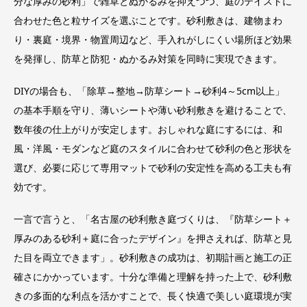
分な厚みの砂利」で雑草とぬかるみを抑えつつ、庭のテイストに
合わせた色と粒サイズを選ぶことです。砂利敷きは、建物まわ
り・裏庭・境界・物置周辺など、手入れがしにくい場所ほど効果
を発揮し、防草と防犯・ぬかるみ対策を同時に実現できます。
DIYの場合も、「除草→整地→防草シート→砂利4～5cm以上」
の基本手順を守り、薄いシートや薄い砂利敷きを避けることで、
数年後の仕上がりが安定します。おしゃれな庭にするには、和
風・洋風・モダンなど庭のスタイルに合わせて砂利の色と形状を
選び、必要に応じて専用マットで砂利の安定性を高める工夫も有
効です。
一言で言うと、「名古屋の砂利敷き庭づくりは、『防草シート＋
厚みのある砂利＋庭に合ったデザイン』を押さえれば、防草と見
た目を両立できます」。砂利敷きの成功は、初期計画と施工の正
確さにかかっています。十分な準備と理解を持った上で、砂利敷
きの多面的な利点を活かすことで、長く快適で美しい庭環境が実