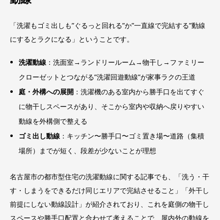
「洗濯もゴミ出しも”ぐるっと回れる”か”一直線で完結する”動線
にするとラクになる」ということです。
洗濯動線
：洗面室→ランドリールーム→物干し→ファミリー
クローゼットとつながる”洗濯回遊動線”が家事ラクの王道
庭・外構への展開
：洗濯機のある室内から勝手口を出てすぐ
に物干しスペースがあり、そこから室内や収納へ戻りやすい
動線を外構側で整える
ゴミ出し動線
：キッチン〜勝手口〜ゴミ置き場〜道路（集積
場所）までが短く、段差が少ないことが理想
名古屋市の都市型住宅の洗濯動線に関する記事でも、「洗う・干
す・しまうをできるだけ同じエリアで完結させること」「外干し
前提にしない動線設計」が紹介されており、これを庭側の物干し
スペースや勝手口配置と合わせて考えることで、屋内外の動線を