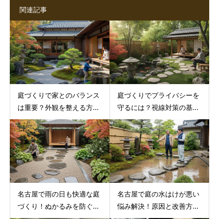
関連記事
庭づくりで家とのバランス
庭づくりでプライバシーを
は重要？外観を整える方...
守るには？視線対策の基...
名古屋で雨の日も快適な庭
名古屋で庭の水はけが悪い
づくり！ぬかるみを防ぐ...
悩み解決！原因と改善方...