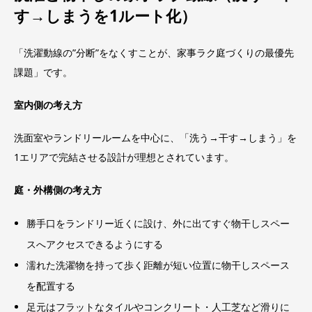
す→しまうを1ルート化）
「洗濯動線の”分断”をなくすことが、家事ラク庭づくりの最優先
課題」です。
室内側の考え方
洗面室やランドリールームを中心に、「洗う→干す→しまう」を
1エリアで完結させる設計が理想とされています。
庭・外構側の考え方
勝手口をランドリー近くに設け、外に出てすぐ物干しスペー
スへアクセスできるようにする
濡れた洗濯物を持って歩く距離が短い位置に物干しスペース
を配置する
足元はフラットなタイルやコンクリート・人工芝など滑りに