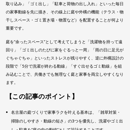
取り込み」「ゴミ出し」「駐車と荷物の出し入れ」といった毎日
の家事動線を先に描き、その線上に庭や外構の機能（テラス・物
干しスペース・ゴミ置き場・物置など）を配置することが何より
重要です。
庭を”余ったスペース”として考えてしまうと「洗濯物を持って遠
回り」「ゴミ出しのたびに家をぐるっと一周」「雨の日に足元が
ぐちゃぐちゃ」といったストレスが残りやすく、逆に外構設計の
段階で「5分で洗濯が終わる動線」「すぐ出せるゴミ動線」を組
み込むことで、共働きでも無理なく庭と家事を両立しやすくなり
ます。
【この記事のポイント】
名古屋の庭づくりで家事ラクを叶える基本は、「雑草対策・
掃除のしやすさ・動線の短さ」の3つを優先し、洗濯やゴミ出
し・駐車を”庭の中の動線”として設計することです。