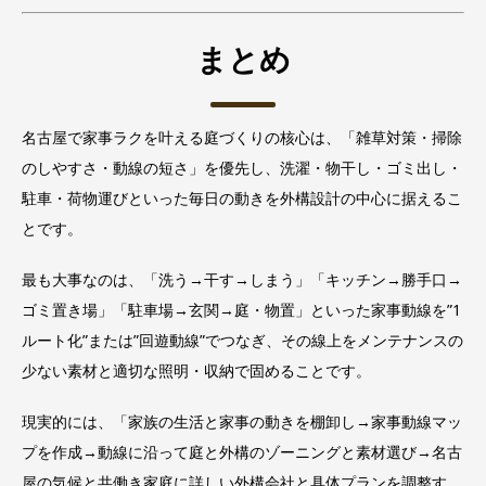
まとめ
名古屋で家事ラクを叶える庭づくりの核心は、「雑草対策・掃除
のしやすさ・動線の短さ」を優先し、洗濯・物干し・ゴミ出し・
駐車・荷物運びといった毎日の動きを外構設計の中心に据えるこ
とです。
最も大事なのは、「洗う→干す→しまう」「キッチン→勝手口→
ゴミ置き場」「駐車場→玄関→庭・物置」といった家事動線を”1
ルート化”または”回遊動線”でつなぎ、その線上をメンテナンスの
少ない素材と適切な照明・収納で固めることです。
現実的には、「家族の生活と家事の動きを棚卸し→家事動線マッ
プを作成→動線に沿って庭と外構のゾーニングと素材選び→名古
屋の気候と共働き家庭に詳しい外構会社と具体プランを調整す