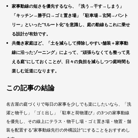
家事動線の短さを優先するなら、「洗う→干す→しまう」
「キッチン→勝手口→ゴミ置き場」「駐車場→玄関→パント
リー」といった”1ルート化”を意識し、庭の動線もこれに乗せ
る設計が有効です。
共働き家庭ほど、「土を減らして掃除しやすい舗装＋家事動
線に沿ったゾーニング」によって、”頑張らなくても整って見
える庭”にしておくことが、日々の負担を減らしつつ庭時間も
楽しむ近道になります。
この記事の結論
名古屋の庭づくりで毎日の家事を少しでも楽にしたいなら、「洗
濯と物干し」「ゴミ出し」「駐車と荷物運び」の3つの家事動線
を優先し、その線上にテラス・物干し場・ゴミ置き場・物置・舗
装を配置する”家事動線先行の外構設計”にすることをおすすめし