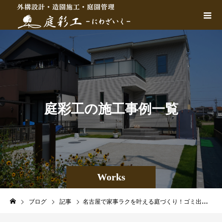
庭
彩
工
の
施
工
事
例
一
覧
Works
ブログ
記事
名古屋で家事ラクを叶える庭づくり！ゴミ出しや物干しを考えた動線計画