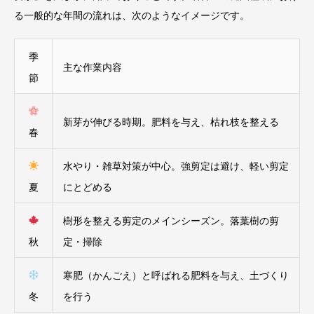
る一般的な年間の流れは、次のようなイメージです。
季
主な作業内容
節
新芽が伸びる時期。肥料を与え、枯れ枝を整える
春
水やり・雑草対策が中心。強剪定は避け、軽い剪定
夏
にとどめる
樹形を整える剪定のメインシーズン。落葉樹の剪
秋
定・掃除
寒肥（かんごえ）と呼ばれる肥料を与え、土づくり
冬
を行う