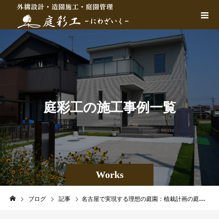
庭
彩
工
の
施
工
事
例
一
覧
Works
ブログ
記事
名古屋で実現する理想の庭園：植栽計画の庭づくりにおける特徴とポイント