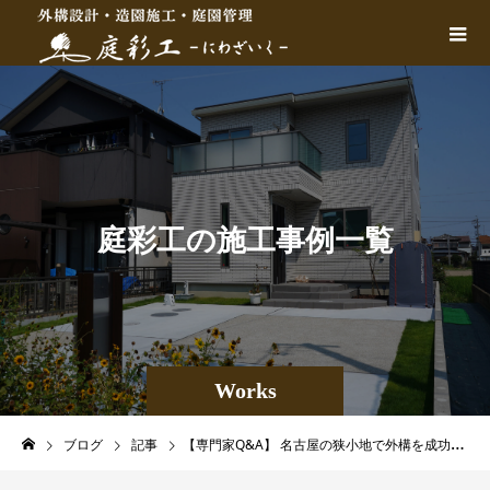
庭
彩
工
の
施
工
事
例
一
覧
Works
ブログ
記事
【専門家Q&A】 名古屋の狭小地で外構を成功させる庭づくり：プロが語る特徴とは？